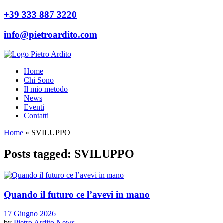
+39 333 887 3220
info@pietroardito.com
Home
Chi Sono
Il mio metodo
News
Eventi
Contatti
Home
»
SVILUPPO
Posts tagged: SVILUPPO
Quando il futuro ce l’avevi in mano
17 Giugno 2026
by
Pietro Ardito
News