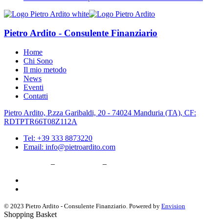
Pietro Ardito - Consulente Finanziario
Home
Chi Sono
Il mio metodo
News
Eventi
Contatti
Pietro Ardito, P.zza Garibaldi, 20 - 74024 Manduria (TA), CF:
RDTPTR66T08Z112A
Tel: +39 333 8873220
Email: info@pietroardito.com
Privacy Policy
–
Cookie Policy
–
Aggiorna le preferenze sui cookie
© 2023 Pietro Ardito - Consulente Finanziario. Powered by
Envision
Shopping Basket