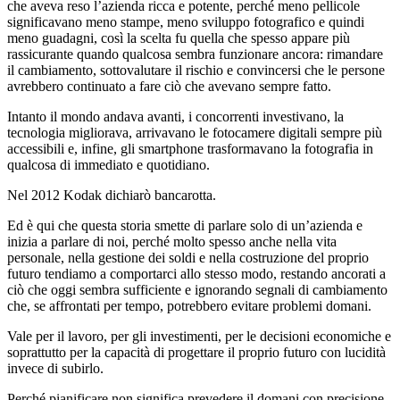
che aveva reso l’azienda ricca e potente, perché meno pellicole
significavano meno stampe, meno sviluppo fotografico e quindi
meno guadagni, così la scelta fu quella che spesso appare più
rassicurante quando qualcosa sembra funzionare ancora: rimandare
il cambiamento, sottovalutare il rischio e convincersi che le persone
avrebbero continuato a fare ciò che avevano sempre fatto.
Intanto il mondo andava avanti, i concorrenti investivano, la
tecnologia migliorava, arrivavano le fotocamere digitali sempre più
accessibili e, infine, gli smartphone trasformavano la fotografia in
qualcosa di immediato e quotidiano.
Nel 2012 Kodak dichiarò bancarotta.
Ed è qui che questa storia smette di parlare solo di un’azienda e
inizia a parlare di noi, perché molto spesso anche nella vita
personale, nella gestione dei soldi e nella costruzione del proprio
futuro tendiamo a comportarci allo stesso modo, restando ancorati a
ciò che oggi sembra sufficiente e ignorando segnali di cambiamento
che, se affrontati per tempo, potrebbero evitare problemi domani.
Vale per il lavoro, per gli investimenti, per le decisioni economiche e
soprattutto per la capacità di progettare il proprio futuro con lucidità
invece di subirlo.
Perché pianificare non significa prevedere il domani con precisione,