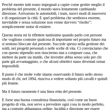
Perché mentre tutti erano impegnati a capire come gestire meglio il
problema del presente, il mondo stava lentamente cambiando
direzione. Arrivarono le automobili, i tram, nuovi modi di muoversi
e di organizzare la città. E quel problema che sembrava enorme,
inevitabile e senza soluzione non venne davvero “risolto”:
semplicemente smise di esistere.
Questa storia mi fa riflettere tantissimo quando parlo con persone
che vogliono costruire qualcosa di importante nel proprio futuro ma
si sentono bloccate dal presente. Succede spesso nella gestione dei
soldi, nei progetti personali o nelle scelte di vita. Ci convinciamo che
con questo stipendio non riusciremo mai a comprare casa, che
mettere da parte sia inutile, che investire abbia senso solo per chi
parte già avvantaggiato, o che alcuni obiettivi siano diventati ormai
impossibili.
Il punto è che molte volte stiamo osservando il futuro nello stesso
modo di chi, nel 1894, riusciva a vedere soltanto più cavalli e quindi
più letame.
Ma il futuro raramente è una linea retta del presente.
E forse una buona consulenza finanziaria, così come un buon
progetto di vita, non serve a prevedere ogni cosa in modo perfetto,
ma a costruire abbastanza ordine, lucidità e direzione per essere