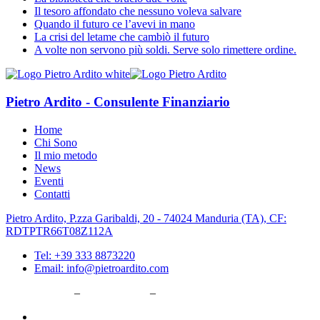
Il tesoro affondato che nessuno voleva salvare
Quando il futuro ce l’avevi in mano
La crisi del letame che cambiò il futuro
A volte non servono più soldi. Serve solo rimettere ordine.
Pietro Ardito - Consulente Finanziario
Home
Chi Sono
Il mio metodo
News
Eventi
Contatti
Pietro Ardito, P.zza Garibaldi, 20 - 74024 Manduria (TA), CF:
RDTPTR66T08Z112A
Tel: +39 333 8873220
Email: info@pietroardito.com
Privacy Policy
–
Cookie Policy
–
Aggiorna le preferenze sui cookie