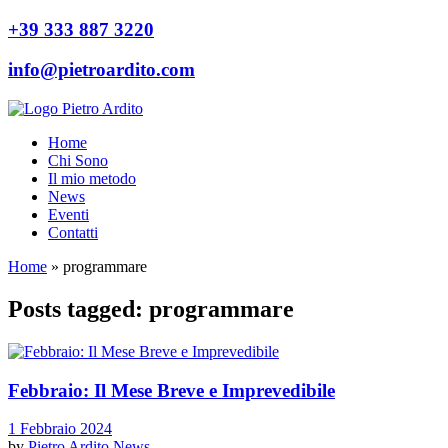
+39 333 887 3220
info@pietroardito.com
Home
Chi Sono
Il mio metodo
News
Eventi
Contatti
Home
»
programmare
Posts tagged: programmare
Febbraio: Il Mese Breve e Imprevedibile
1 Febbraio 2024
by
Pietro Ardito
News