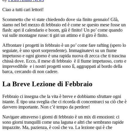
Ciao a tutti cari lettori!
Scommetto che vi state chiedendo dove sia finito gennaio! GIà,
siamo nel bel mezzo di febbraio ed è come se questo mese fosse un
flash: apri il calendario e boom, già è finito! Un po’ come quando
vai sulle montagne russe: ti giri un attimo e il giro è finito.
Affrontare i progetti in febbraio è un po’ come fare rafting (spero lo
seguiate, è uno sport sorprendente). Immaginatevi su un fiume
impetuoso e ogni giorno è una rapida nuova di zecca che ti trascina
chissà dove. Ecco, il mese di febbraio è il fiume impetuoso, corto e
imprevedibile e i nostri progetti sono lì, aggrappati al bordo della
barca, cercando di non cadere.
La Breve Lezione di Febbraio
Febbraio ci insegna che la vita è breve e dobbiamo sfruttare ogni
istante. È tipo una sveglia che ci ricorda di concentrarci su ciò che è
davvero importante. Non c’è tempo da perdere!
Navigare attraverso i giorni di febbraio è un mix di emozioni: ci
sono giorni tranquilli come una laguna e altri che sembrano rapide
impazzite. Ma, pazienza, è così che va. La lezione qui è che