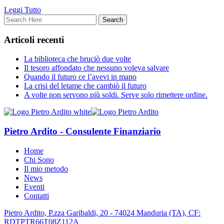
Leggi Tutto
Articoli recenti
La biblioteca che bruciò due volte
Il tesoro affondato che nessuno voleva salvare
Quando il futuro ce l’avevi in mano
La crisi del letame che cambiò il futuro
A volte non servono più soldi. Serve solo rimettere ordine.
Pietro Ardito - Consulente Finanziario
Home
Chi Sono
Il mio metodo
News
Eventi
Contatti
Pietro Ardito, P.zza Garibaldi, 20 - 74024 Manduria (TA), CF:
RDTPTR66T08Z112A