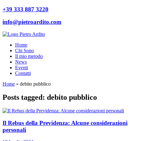
+39 333 887 3220
info@pietroardito.com
Home
Chi Sono
Il mio metodo
News
Eventi
Contatti
Home
»
debito pubblico
Posts tagged: debito pubblico
Il Rebus della Previdenza: Alcune considerazioni
personali