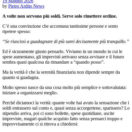
19 Maggio 2026
by
Pietro Ardito
News
A volte non servono più soldi. Serve solo rimettere ordine.
C’è una convinzione che accomuna tantissime persone e sento
ripetere spesso:
“Se riuscissi a guadagnare di più sarei decisamente più tranquillo.”
Ed è sicuramente giusto pensarlo. Viviamo in un mondo in cui le
spese aumentano, gli imprevisti arrivano senza avvisare e il futuro
sembra quasi qualcosa da rimandare a “quando posso”.
Ma la verità è che la serenità finanziaria non dipende sempre da
quanto si guadagna.
Molto spesso nasce da una cosa molto più semplice e sottovalutata:
iniziare a organizzarsi meglio.
Perché diciamoci la verità: quante volte hai avuto la sensazione che i
soldi entrassero sul conto e, quasi senza accorgertene, sparissero? Lo
stipendio arriva, poi ci sono bollette, spese quotidiane, uscite
impreviste, magari qualche acquisto fatto senza pensarci troppo e
improvvisamente ci si ritrova a chiedersi: