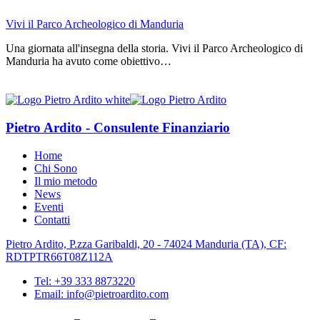
Vivi il Parco Archeologico di Manduria
Una giornata all'insegna della storia. Vivi il Parco Archeologico di
Manduria ha avuto come obiettivo…
Pietro Ardito - Consulente Finanziario
Home
Chi Sono
Il mio metodo
News
Eventi
Contatti
Pietro Ardito, P.zza Garibaldi, 20 - 74024 Manduria (TA), CF:
RDTPTR66T08Z112A
Tel: +39 333 8873220
Email: info@pietroardito.com
Privacy Policy
–
Cookie Policy
–
Aggiorna le preferenze sui cookie