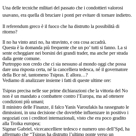
Una delle tecniche militari del passato che i condottieri valorosi
usavano, era quella di bruciare i ponti per evitare di tornare indietro.
Il referendum greco è il fuoco che ha distrutto la possibilità di
ritorno?
Il no ha vinto anzi no, ha stravinto, e ora cosa accadrà.
Questa è la domanda più frequente che un po’ tutti si fanno. La si
sente echeggiare nei borsini dei grandi trader, ma anche per strada
dalla gente comune.
Purtroppo non credo che ci sia nessuno al mondo oggi che possa
dare una risposta certa, né la cancelliera tedesca, né il governatore
della Bce nè, tantomeno Tsipras. E allora…?
Vediamo di analizzare insieme i fatti di queste ultime ore:
Tsipras precisa nelle sue prime dichiarazioni che la vittoria del No
non è un mandato a combattere contro l’Europa, ma ad ottenere
condizioni più umani;
Il ministro delle Finanze, il falco Yanis Varoufakis ha rassegnato le
dimissioni, in una decisione che dovrebbe influenzare in positivo i
negoziati con i creditori internazionali, visto che era poco gradito
alla Troika europea;
Sigmar Gabriel, vicecancelliere tedesco e numero uno dell’Spd, ha
affermato che “Tsipras ha distrutto l’ultimo ponte verso un