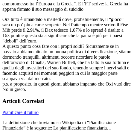
compromesso tra l’Europa e la Grecia”. E l’FT scrive: la Grecia ha
appena firmato il suo messaggio di suicidio.
Ora tutto è rimandato a martedì dove, probabilemente, il “gioco”
sarà un po’ più a carte scoperte. Nel frattempo mentre scrivo il Ftse
Mib perde il 2,91%, il Dax tedesco 1,07% e lo spread è risalito a
163 punti e questo sta a significare che la paura è più per i paesi
“deboli” dell’euro.
A questo punto cosa fare con i propri soldi? Sicuramente se in
passato abbiamo attuato un buona politica di diversificazione, stiamo
dormendo tranquilli, altrimenti occorre ricordare le parole
dell’oracolo di Omaha, Warren Buffett, che ha fatto la sua fortuna e
quella degli investitori del suo fondo, tenendo sempre i nervi saldi e
facendo acquisti nei momenti peggiori in cui la maggior parte
scappava via dal mercato.
p.s. a proposito, in questi giorni abbiamo imparato che Oxi vuol dire
No in greco.
Articoli Correlati
Pianificare il futuro
La definizione che troviamo su Wikipedia di “Pianificazione
Finanziaria” è la seguente: La pianificazione finanziaria…