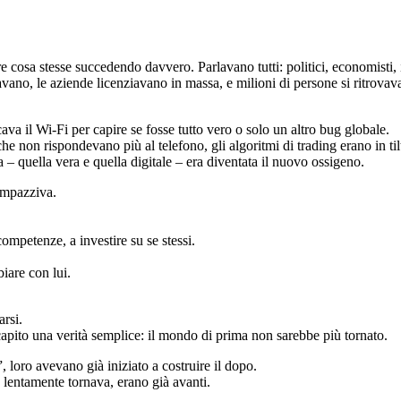
cosa stesse succedendo davvero. Parlavano tutti: politici, economisti, infl
llavano, le aziende licenziavano in massa, e milioni di persone si ritr
cava il Wi-Fi per capire se fosse tutto vero o solo un altro bug globale.
e non rispondevano più al telefono, gli algoritmi di trading erano in tilt
– quella vera e quella digitale – era diventata il nuovo ossigeno.
impazziva.
ompetenze, a investire su se stessi.
iare con lui.
rsi.
pito una verità semplice: il mondo di prima non sarebbe più tornato.
, loro avevano già iniziato a costruire il dopo.
 lentamente tornava, erano già avanti.