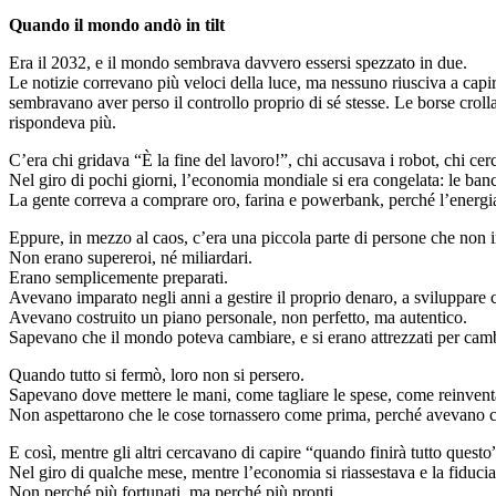
Quando il mondo andò in tilt
Era il 2032, e il mondo sembrava davvero essersi spezzato in due.
Le notizie correvano più veloci della luce, ma nessuno riusciva a capire 
sembravano aver perso il controllo proprio di sé stesse. Le borse cro
rispondeva più.
C’era chi gridava “È la fine del lavoro!”, chi accusava i robot, chi cer
Nel giro di pochi giorni, l’economia mondiale si era congelata: le banch
La gente correva a comprare oro, farina e powerbank, perché l’energia 
Eppure, in mezzo al caos, c’era una piccola parte di persone che non 
Non erano supereroi, né miliardari.
Erano semplicemente preparati.
Avevano imparato negli anni a gestire il proprio denaro, a sviluppare c
Avevano costruito un piano personale, non perfetto, ma autentico.
Sapevano che il mondo poteva cambiare, e si erano attrezzati per camb
Quando tutto si fermò, loro non si persero.
Sapevano dove mettere le mani, come tagliare le spese, come reinventa
Non aspettarono che le cose tornassero come prima, perché avevano ca
E così, mentre gli altri cercavano di capire “quando finirà tutto questo”
Nel giro di qualche mese, mentre l’economia si riassestava e la fiducia
Non perché più fortunati, ma perché più pronti.