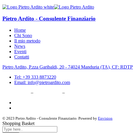
Pietro Ardito - Consulente Finanziario
Home
Chi Sono
Il mio metodo
News
Eventi
Contatti
Pietro Ardito, P.zza Garibaldi, 20 - 74024 Manduria (TA), CF: 
Tel: +39 333 8873220
Email: info@pietroardito.com
Privacy Policy
–
Cookie Policy
–
Aggiorna le preferenze sui cookie
© 2023 Pietro Ardito - Consulente Finanziario. Powered by
Envision
Shopping Basket