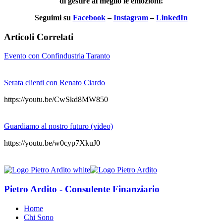
di gestire al meglio le emozioni!
Seguimi su
Facebook
–
Instagram
–
LinkedIn
Articoli Correlati
Evento con Confindustria Taranto
Serata clienti con Renato Ciardo
https://youtu.be/CwSkd8MW850
Guardiamo al nostro futuro (video)
https://youtu.be/w0cyp7XkuJ0
Pietro Ardito - Consulente Finanziario
Home
Chi Sono