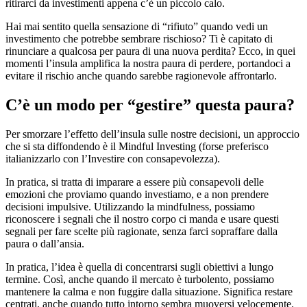
ritirarci da investimenti appena c’è un piccolo calo.
Hai mai sentito quella sensazione di “rifiuto” quando vedi un
investimento che potrebbe sembrare rischioso? Ti è capitato di
rinunciare a qualcosa per paura di una nuova perdita? Ecco, in quei
momenti l’insula amplifica la nostra paura di perdere, portandoci a
evitare il rischio anche quando sarebbe ragionevole affrontarlo.
C’è un modo per “gestire” questa paura?
Per smorzare l’effetto dell’insula sulle nostre decisioni, un approccio
che si sta diffondendo è il Mindful Investing (forse preferisco
italianizzarlo con l’Investire con consapevolezza).
In pratica, si tratta di imparare a essere più consapevoli delle
emozioni che proviamo quando investiamo, e a non prendere
decisioni impulsive. Utilizzando la mindfulness, possiamo
riconoscere i segnali che il nostro corpo ci manda e usare questi
segnali per fare scelte più ragionate, senza farci sopraffare dalla
paura o dall’ansia.
In pratica, l’idea è quella di concentrarsi sugli obiettivi a lungo
termine. Così, anche quando il mercato è turbolento, possiamo
mantenere la calma e non fuggire dalla situazione. Significa restare
centrati, anche quando tutto intorno sembra muoversi velocemente.